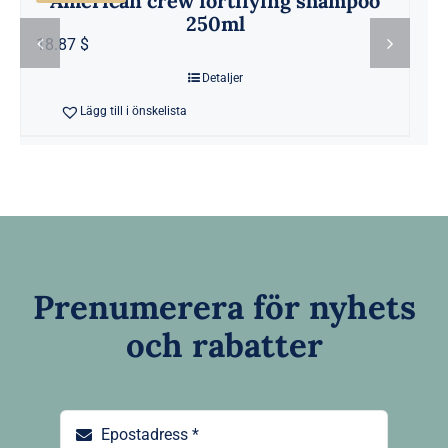
American crew fortifying shampoo
250ml
18.87 $
Detaljer
Lägg till i önskelista
Prenumerera för nyhets
och rabatter