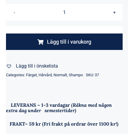
Cutrin
bio+
stimulant
shampo
Lägg till i varukorg
200
ml
Lägg till i önskelista
mängd
Categories:
Färgat
,
Hårvård
,
Normalt
,
Shampo
SKU:
37
LEVERANS
– 1-3 vardagar
(Räkna med någon
extra dag under semestertider)
FRAKT
– 59 kr (Fri frakt på ordrar över 1100 kr!)