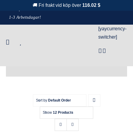
Fortsätt
🚚 Fri frakt vid köp över
116.02 $
F
raktfritt över 1100 kr!
& Leverans
till
1-3 Arbetsdagar!
innehållet
[yaycurrency-
switcher]
Shampo
Sort by
Default Order
Show
12 Products