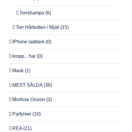
Torrshampo
(6)
Torr Hårbotten / Mjäll
(15)
IPhone laddare
(0)
kropp... har
(0)
Mask
(1)
MEST SÅLDA
(36)
Morfose Ossion
(2)
Parfymer
(10)
REA
(21)