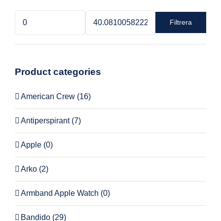
Filtrera
Min
Max
pris
pris
Product categories
American Crew
(16)
Antiperspirant
(7)
Apple
(0)
Arko
(2)
Armband Apple Watch
(0)
Bandido
(29)