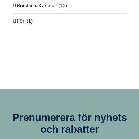
Borstar & Kammar
(12)
Fön
(1)
Prenumerera för nyhets
och rabatter