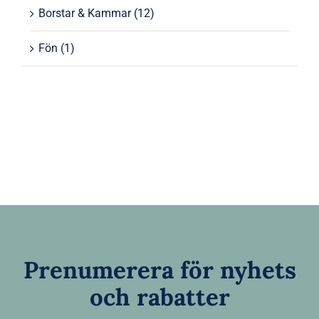
Borstar & Kammar
(12)
Fön
(1)
Prenumerera för nyhets
och rabatter