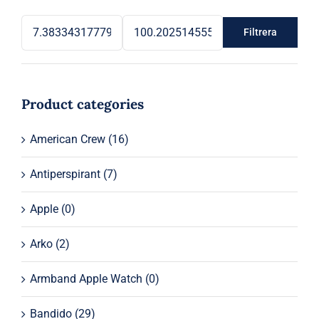
Filtrera
Min
Max
pris
pris
Product categories
American Crew
(16)
Antiperspirant
(7)
Apple
(0)
Arko
(2)
Armband Apple Watch
(0)
Bandido
(29)