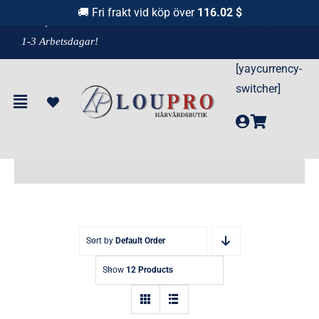
Fortsätt
🚚 Fri frakt vid köp över
116.02 $
F
raktfritt över 1100 kr!
& Leverans
till
1-3 Arbetsdagar!
innehållet
[yaycurrency-
switcher]
Verktyg
Sort by
Default Order
Show
12 Products