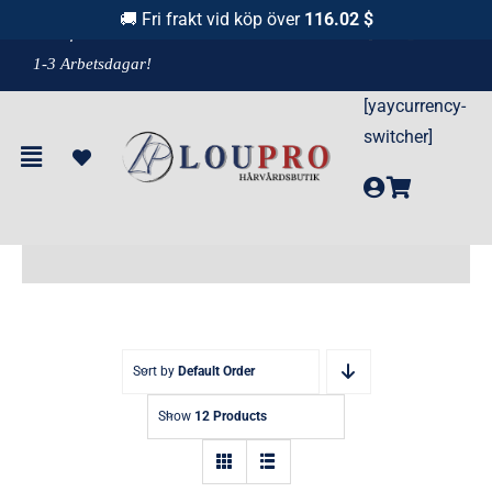
Fortsätt
🚚 Fri frakt vid köp över
116.02 $
F
raktfritt över 1100 kr!
& Leverans
till
1-3 Arbetsdagar!
innehållet
[yaycurrency-
switcher]
För Skadat Hår
Sort by
Default Order
Show
12 Products