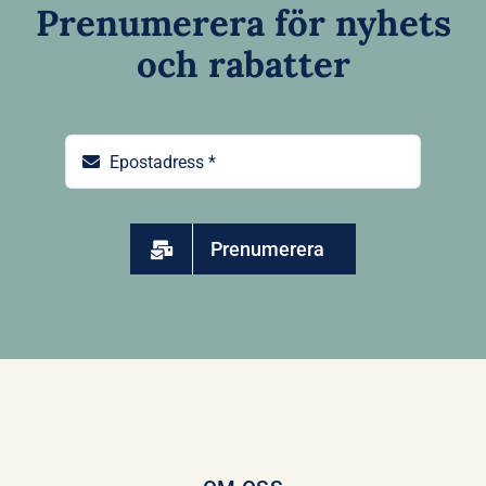
Prenumerera för nyhets
och rabatter
Prenumerera