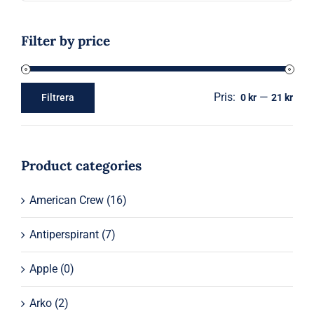
Filter by price
Pris:
—
Filtrera
0 kr
21 kr
Min
Max
pris
pris
Product categories
American Crew
(16)
Antiperspirant
(7)
Apple
(0)
Arko
(2)