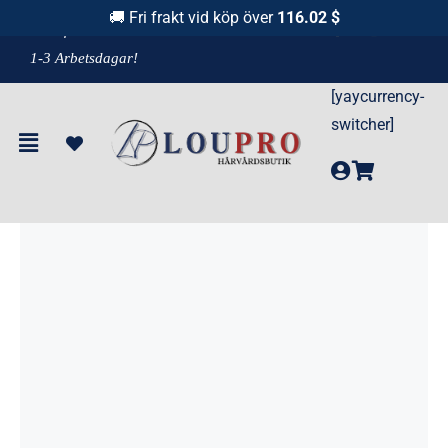
Fortsätt
🚚 Fri frakt vid köp över
116.02 $
F
raktfritt över 1100 kr!
& Leverans
till
1-3 Arbetsdagar!
innehållet
[yaycurrency-
Hem
»
Produkter
»
American crew 3 in1 450ml
switcher]