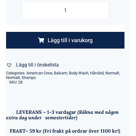
American
crew
3
in1
Lägg till i varukorg
450ml
mängd
Lägg till i önskelista
Categories:
American Crew
,
Balsam
,
Body Wash
,
Hårvård
,
Normalt
,
Normalt
,
Shampo
SKU:
28
LEVERANS
– 1-3 vardagar
(Räkna med någon
extra dag under semestertider)
FRAKT
– 59 kr (Fri frakt på ordrar över 1100 kr!)