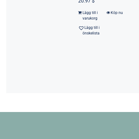
20.97 $
Lägg till i
Köp nu
varukorg
Lägg till i
önskelista