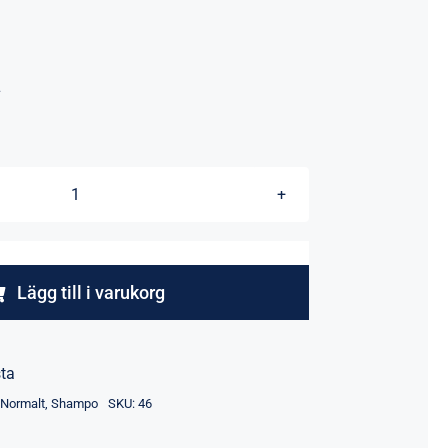
.
Vision
volume
&
color
Lägg till i varukorg
shampoo
mängd
sta
,
Normalt
,
Shampo
SKU:
46