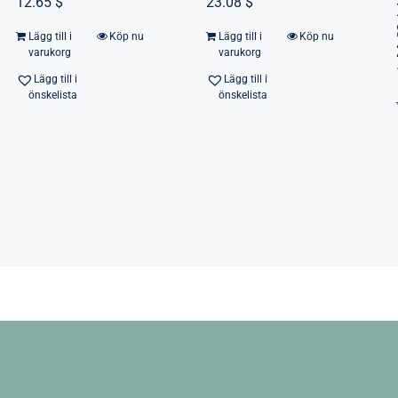
12.65 $
23.08 $
Lägg till i
Köp nu
Lägg till i
Köp nu
varukorg
varukorg
Lägg till i
Lägg till i
önskelista
önskelista