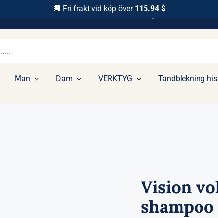
🚚 Fri frakt vid köp över
115.94 $
Snabbt Leverance 1-3 Arbets Dagar
Man
Dam
VERKTYG
Tandblekning his
Vision vo
shampoo