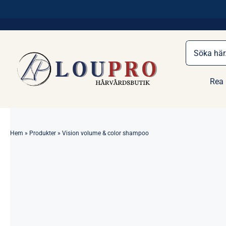
Fortsätt
Fri Frakt Över 1100 kr
till
innehållet
Sök
efter:
Rea
Hem
»
Produkter
»
Vision volume & color shampoo