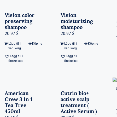
Vision color
Vision
preserving
moisturizing
shampoo
shampoo
20.97 $
20.97 $
Lägg till i
Köp nu
Lägg till i
Köp nu
varukorg
varukorg
Lägg till i
Lägg till i
önskelista
önskelista
American
Cutrin bio+
Crew 3 In 1
active scalp
Tea Tree
treatment (
450ml
Active Serum )