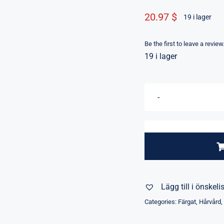
20.97 $
19 i lager
Be the first to leave a review
19 i lager
Lägg till i önskeli
Categories:
Färgat
,
Hårvård