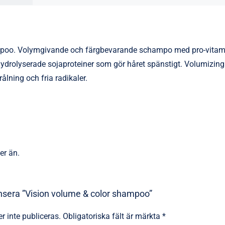
mpoo. Volymgivande och färgbevarande schampo med pro-vitam
h hydrolyserade sojaproteiner som gör håret spänstigt. Volumizi
ålning och fria radikaler.
er än.
ensera ”Vision volume & color shampoo”
 inte publiceras.
Obligatoriska fält är märkta
*