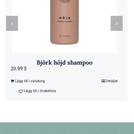
Björk höjd shampoo
20.99 $
25
Lägg till i varukorg
Detaljer
Lägg till i önskelista