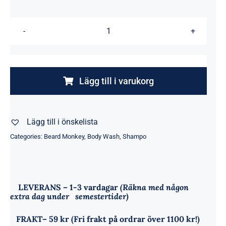
369.00 kr.
259.00 kr.
Hair
&
Body
Licorice
Lägg till i varukorg
1000
ml
Lägg till i önskelista
mängd
Categories:
Beard Monkey
,
Body Wash
,
Shampo
LEVERANS
– 1-3 vardagar
(Räkna med någon
extra dag under semestertider)
FRAKT
– 59 kr (Fri frakt på ordrar över 1100 kr!)