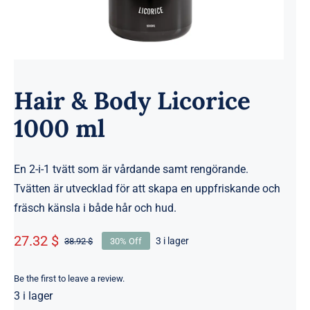
Hair & Body Licorice
1000 ml
En 2-i-1 tvätt som är vårdande samt rengörande.
Tvätten är utvecklad för att skapa en uppfriskande och
fräsch känsla i både hår och hud.
27.32 $
3 i lager
38.92 $
30% Off
Det
Det
ursprungliga
nuvarande
priset
priset
Be the first to leave a review.
3 i lager
var:
är: