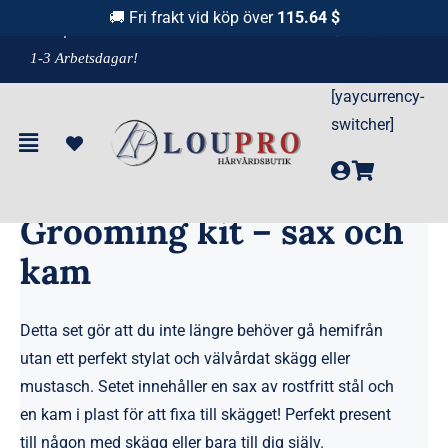
Fortsätt
🚚 Fri frakt vid köp över
115.64 $
F
raktfritt över 1100 kr!
& Leverans
till
1-3 Arbetsdagar!
innehållet
[yaycurrency-
Hem
»
Produkter
»
Grooming kit – sax och kam
switcher]
Grooming kit – sax och
kam
Detta set gör att du inte längre behöver gå hemifrån
utan ett perfekt stylat och välvårdat skägg eller
mustasch. Setet innehåller en sax av rostfritt stål och
en kam i plast för att fixa till skägget! Perfekt present
till någon med skägg eller bara till dig själv.