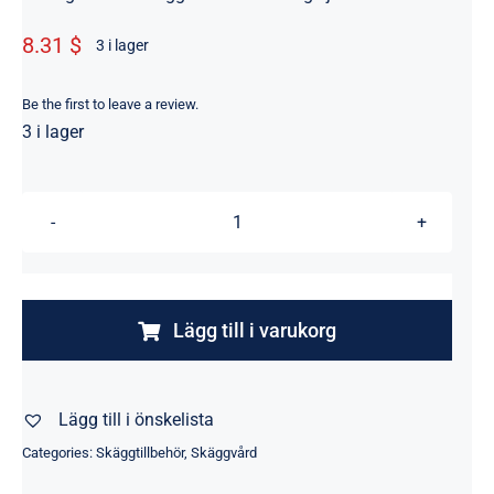
8.31 $
3 i lager
Be the first to leave a review.
3 i lager
Grooming
kit
-
sax
Lägg till i varukorg
och
kam
Lägg till i önskelista
mängd
Categories:
Skäggtillbehör
,
Skäggvård