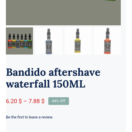
Bandido aftershave
waterfall 150ML
Prisintervall:
6.20 $
–
7.88 $
44% Off
59.00 kr
till
Be the first to leave a review.
75.00 kr