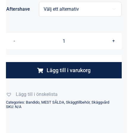
Aftershave

Bandido
aftershave
waterfall
150ML
Lägg till i varukorg
mängd
Lägg till i önskelista
Categories:
Bandido
,
MEST SÅLDA
,
Skäggtillbehör
,
Skäggvård
SKU:
N/A