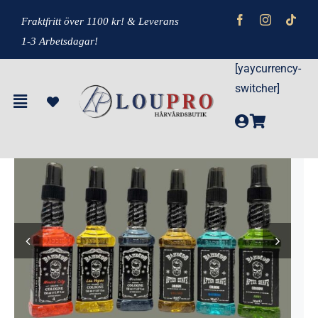
Fortsätt
F
raktfritt över 1100 kr!
& Leverans
till
1-3 Arbetsdagar!
innehållet
[yaycurrency-
Hem
»
Produkter
»
Bandido aftershave waterfall 150ML
switcher]
-44%