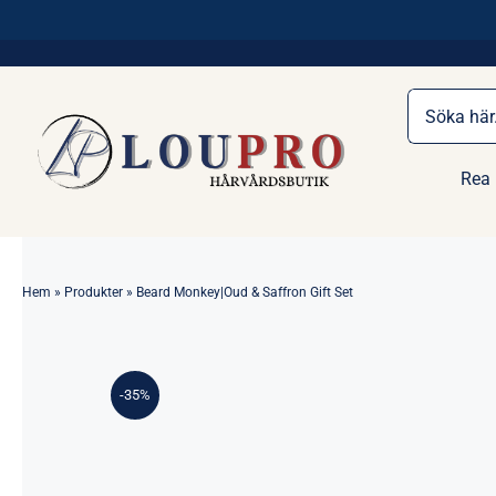
Fortsätt
Fri Frakt Över 1100 kr
till
innehållet
Sök
efter:
Rea
Hem
»
Produkter
»
Beard Monkey|Oud & Saffron Gift Set
-35%