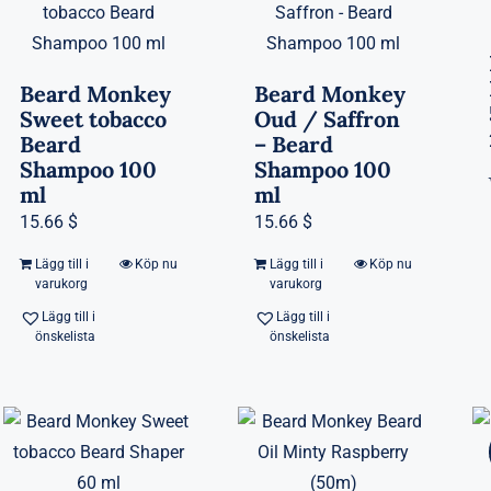
Beard Monkey
Beard Monkey
Sweet tobacco
Oud / Saffron
Beard
– Beard
Shampoo 100
Shampoo 100
ml
ml
15.66 $
15.66 $
Lägg till i
Köp nu
Lägg till i
Köp nu
varukorg
varukorg
Lägg till i
Lägg till i
önskelista
önskelista