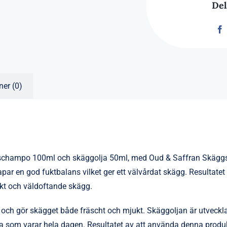
Del
ner (0)
gschampo 100ml och skäggolja 50ml, med Oud & Saffran Skäg
par en god fuktbalans vilket ger ett välvårdat skägg. Resultate
skt och väldoftande skägg.
och gör skägget både fräscht och mjukt. Skäggoljan är utveckla
la som varar hela dagen. Resultatet av att använda denna produkt