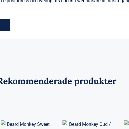
 e-postadress och webbplats i denna webbläsare till nästa gång
Rekommenderade produkter