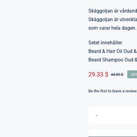
Skäggoljan är vårdand
Skäggoljan är utveckla
som varar hela dagen.
Setet innehåller:
Beard & Hair Oil Oud 
Beard Shampoo Oud &
29.33 $
44.89 $
35%
Det
Det
urspr
nuva
prise
prise
Be the first to leave a review
var:
är:
427.0
279.0