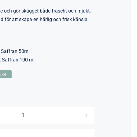
e och gör skägget både fräscht och mjukt.
d för att skapa en härlig och frisk känsla
& Saffran 50ml
 Saffran 100 ml
 Off
ungliga
rande
t
t
.
0 kr.
0 kr.
Beard
Monkey|Oud
&