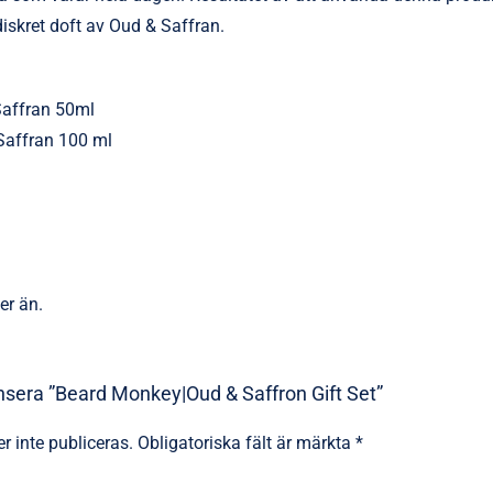
iskret doft av Oud & Saffran.
Saffran 50ml
affran 100 ml
er än.
ensera ”Beard Monkey|Oud & Saffron Gift Set”
 inte publiceras.
Obligatoriska fält är märkta
*