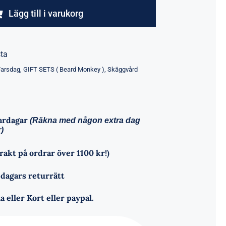
Saffron
Lägg till i varukorg
Gift
Set
sta
mängd
Farsdag
,
GIFT SETS ( Beard Monkey )
,
Skäggvård
vardagar
(Räkna med någon extra dag
)
frakt på ordrar över 1100 kr!)
 dagars returrätt
a eller Kort eller paypal.