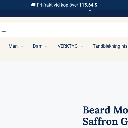
🚚 Fri frakt vid köp över
115.64 $
Snabbt Leverance 1-3 Arbets Dagar
Man
Dam
VERKTYG
Tandblekning his
Beard Mo
Saffron G