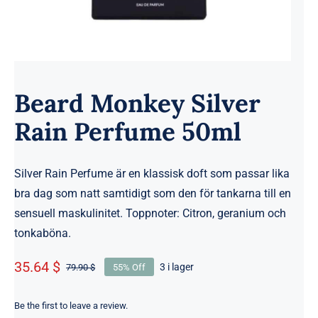
Beard Monkey Silver
Rain Perfume 50ml
Silver Rain Perfume är en klassisk doft som passar lika
bra dag som natt samtidigt som den för tankarna till en
sensuell maskulinitet. Toppnoter: Citron, geranium och
tonkaböna.
35.64 $
3 i lager
79.90 $
55% Off
Det
Det
ursprungliga
nuvarande
priset
priset
Be the first to leave a review.