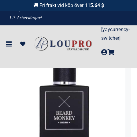
Fortsätt
🚚 Fri frakt vid köp över
115.64 $
F
raktfritt över 1100 kr!
& Leverans
till
1-3 Arbetsdagar!
innehållet
[yaycurrency-
Hem
»
Produkter
»
Beard Monkey Silver Rain Perfume 50ml
switcher]
-55%