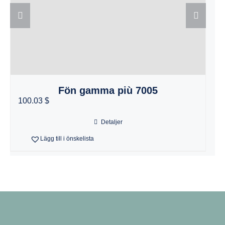
Fön gamma più 7005
100.03 $
1
Detaljer
Lägg till i önskelista