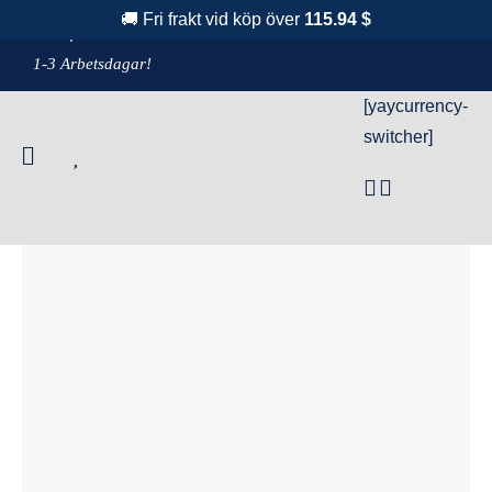
Fortsätt
🚚 Fri frakt vid köp över
115.94 $
F
raktfritt över 1100 kr!
& Leverans
till
1-3 Arbetsdagar!
innehållet
[yaycurrency-
Hem
»
Produkter
»
Black nylonborste Stor
switcher]