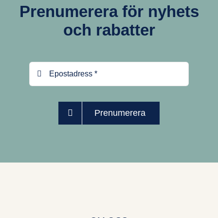
Prenumerera för nyhets
och rabatter
Prenumerera