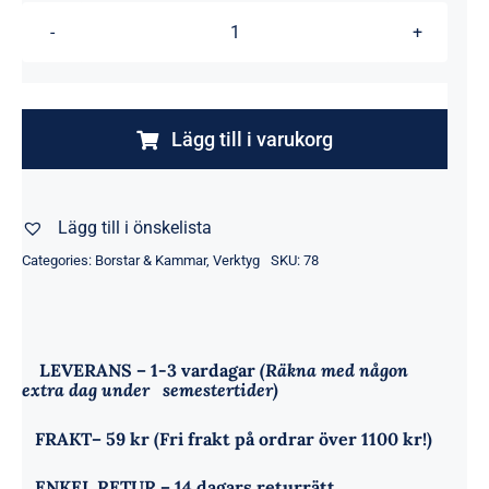
Black
7-
rad
borste
Lägg till i varukorg
mängd
Lägg till i önskelista
Categories:
Borstar & Kammar
,
Verktyg
SKU:
78
LEVERANS
– 1-3 vardagar
(Räkna med någon
extra dag under semestertider)
FRAKT
– 59 kr (Fri frakt på ordrar över 1100 kr!)
ENKEL RETUR
– 14 dagars returrätt