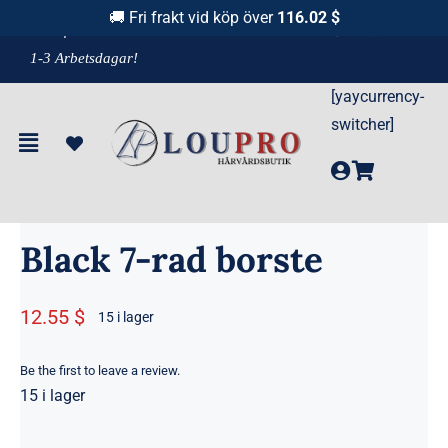
Fortsätt
🚚 Fri frakt vid köp över
116.02 $
F
raktfritt över 1100 kr!
& Leverans
till
1-3 Arbetsdagar!
innehållet
[yaycurrency-
Hem
»
Produkter
»
Black 7-rad borste
switcher]
Black 7-rad borste
12.55 $
15 i lager
Be the first to leave a review.
15 i lager