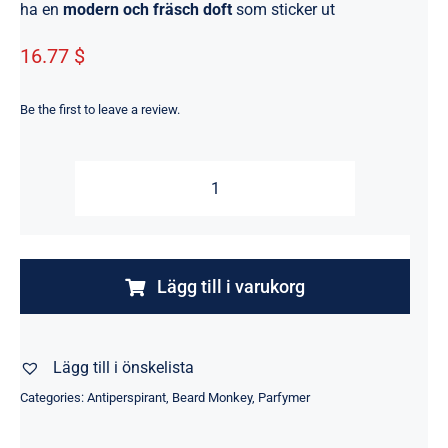
ha en
modern och fräsch doft
som sticker ut
16.77 $
Be the first to leave a review.
Antiperspirant
Licorice
50
ml
Lägg till i varukorg
–
Fräsch
Lägg till i önskelista
doft
med
Categories:
Antiperspirant
,
Beard Monkey
,
Parfymer
långvarigt