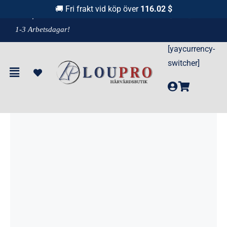
Fortsätt
🚚 Fri frakt vid köp över
116.02 $
F
raktfritt över 1100 kr!
& Leverans
till
1-3 Arbetsdagar!
innehållet
[yaycurrency-
Hem
»
Produkter
»
Antiperspirant Licorice 50 ml – Fräsch doft med
switcher]
långvarigt skydd
Ny