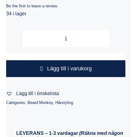
Be the first to leave a review.
34 i lager
Beard
Monkey
Hairspray
Strong
Lägg till i varukorg
100
ml
Lägg till i önskelista
mängd
Categories:
Beard Monkey
,
Hårstyling
LEVERANS
– 1-3 vardagar
(Räkna med någon