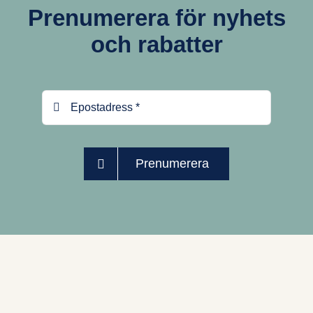
Prenumerera för nyhets
och rabatter
Prenumerera