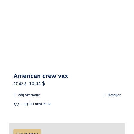
American crew vax
Det
Det
10.44 $
27.42 $
ursprungliga
nuvarande
Välj alternativ
Detaljer
Den
priset
priset
Lägg till i önskelista
här
var:
är:
produkten
260.00 kr.
99.00 kr.
har
flera