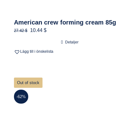
American crew forming cream 85g
Det
Det
10.44 $
27.42 $
ursprungliga
nuvarande
Detaljer
priset
priset
Lägg till i önskelista
var:
är:
260.00 kr.
99.00 kr.
Out of stock
-62%