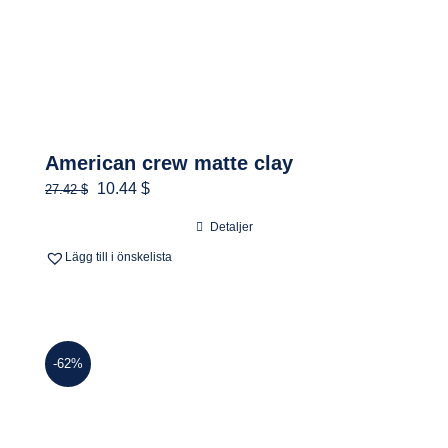
American crew matte clay
Det
Det
10.44 $
27.42 $
ursprungliga
nuvarande
Detaljer
priset
priset
Lägg till i önskelista
var:
är:
260.00 kr.
99.00 kr.
-62%