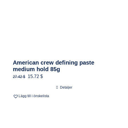
American crew defining paste
medium hold 85g
Det
Det
15.72 $
27.42 $
ursprungliga
nuvarande
Detaljer
priset
priset
Lägg till i önskelista
var:
är:
260.00 kr.
149.00 kr.