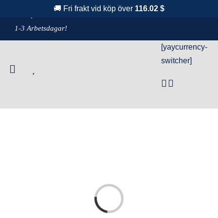
Fortsätt
🚚 Fri frakt vid köp över
116.02 $
F
raktfritt över 1100 kr!
& Leverans
till
1-3 Arbetsdagar!
innehållet
[yaycurrency-
switcher]
Loading...