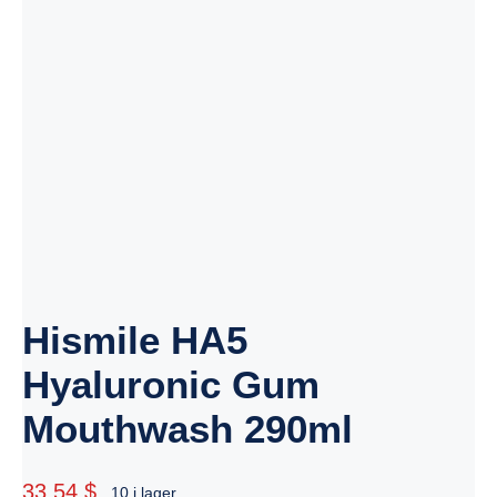
Hismile HA5
Hyaluronic Gum
Mouthwash 290ml
33.54 $
10 i lager