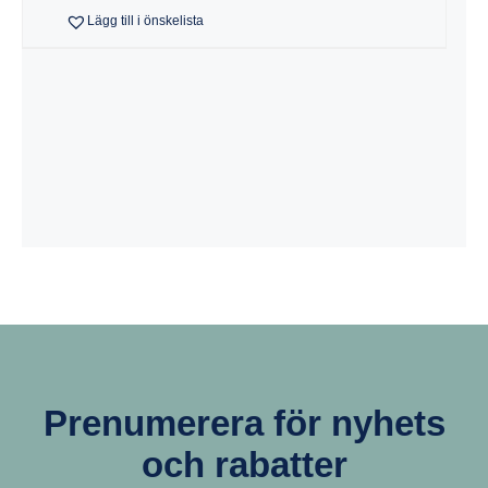
Lägg till i önskelista
3
Prenumerera för nyhets
och rabatter