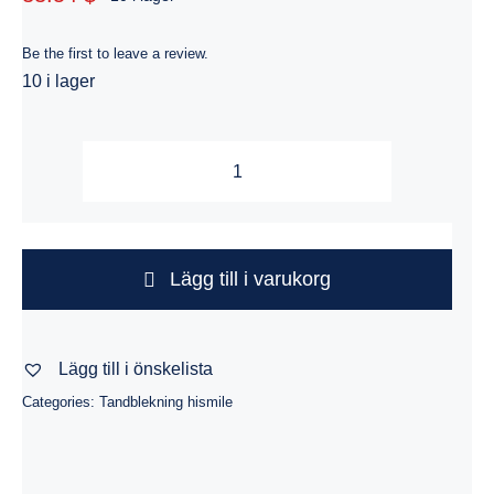
Be the first to leave a review.
10 i lager
Hismile
HA5
Hyaluronic
Gum
Lägg till i varukorg
Mouthwash
290ml
Lägg till i önskelista
mängd
Categories:
Tandblekning hismile