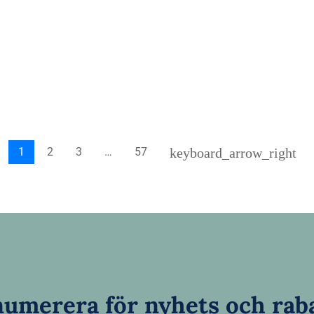
keyboard_arrow_right
1
2
3
…
57
umerera för nyhets och rab