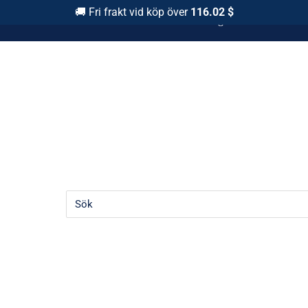
🚚 Fri frakt vid köp över
116.02 $
Snabbt Leverance 1-3 Arbets Dagar